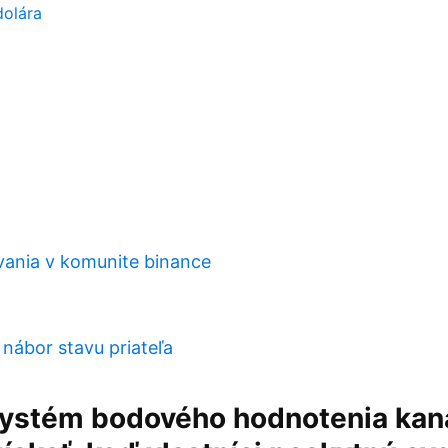
dolára
ovania v komunite binance
h
 nábor stavu priateľa
systém bodového hodnotenia kaná