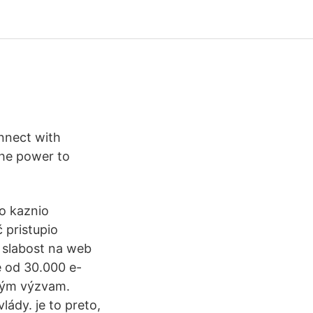
nnect with
he power to
o kaznio
 pristupio
o slabost na web
še od 30.000 e-
ohým výzvam.
lády. je to preto,