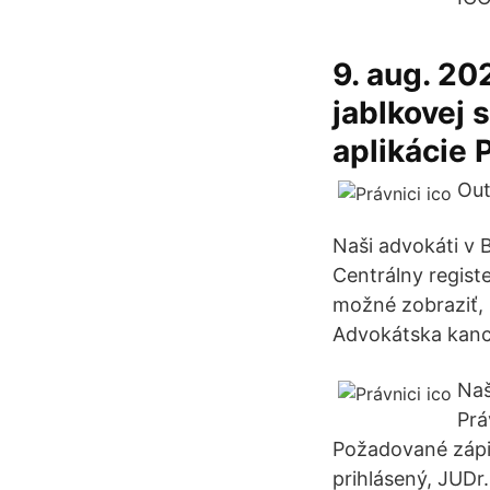
9. aug. 20
jablkovej 
aplikácie 
Out
Naši advokáti v 
Centrálny registe
možné zobraziť, p
Advokátska kance
Naš
Prá
Požadované zápis
prihlásený, JUDr.