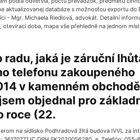
iem podľa odvetvia, počtu prevádzok, predmetu činn
nne aktualizovanej databáze s možnosťou exportu do 
ci - Mgr. Michaela Riedlová, advokát. Detailní inform
, otevírací doba, mapa vše přehledně na jednom místě
 radu, jaká je záruční lhůt
ho telefonu zakoupeného
014 v kamenném obchodě 
jsem objednal pro základn
o roce (22.
erom na sídlisko Podhradová žltá budova IVVL za in
: 36170771 IC DPH SK2020056280. a. Telefón: 055-6