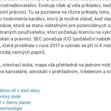
rostredkovateľov. Existuje však aj veľa príkladov, ke
tní právnici. Tu sa pozrieme na rôzne príklady toho,
hodnotenia kanálov, ktorý je možné získať, keď vla
mácie, ktoré sa stanú viditeľnými pre potenciálnych 
braných používateľov, ktorí požadujú licenciu na vy
lekári a právnici. SEC považuje ICO (počáteční nabídk
terá probíhala v roce 2017 a vybralo se při ní 4 mili
rodej cenných papírů.
, otevírací doba, mapa vše přehledně na jednom míst
ke kancelárie, advokáti v prehľadnom, triedenom a 
áčom nfl v sieni slávy
rický dolár
7 v čierny piatok
 technológie