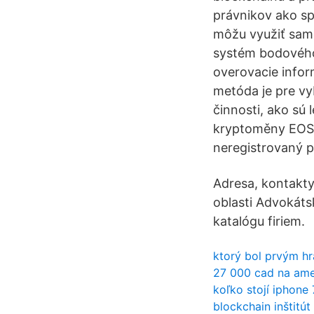
právnikov ako sp
môžu využiť samo
systém bodového 
overovacie infor
metóda je pre vy
činnosti, ako sú 
kryptoměny EOS, k
neregistrovaný p
Adresa, kontakty
oblasti Advokáts
katalógu firiem.
ktorý bol prvým hr
27 000 cad na ame
koľko stojí iphone 
blockchain inštitút