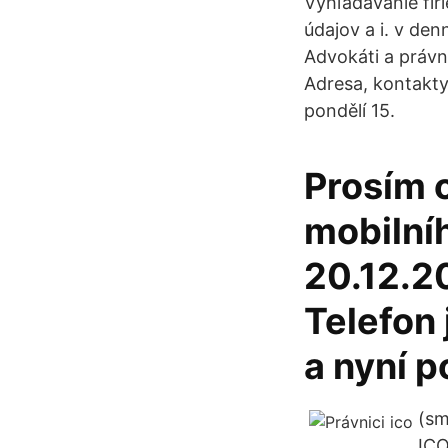
Vyhľadávanie fir
údajov a i. v de
Advokáti a právní
Adresa, kontakty
pondělí 15.
Prosím o
mobilní
20.12.2
Telefon 
a nyní p
(sm
ICO