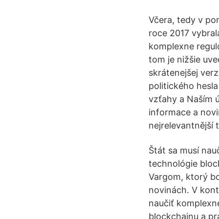
Včera, tedy v pon
roce 2017 vybral
komplexne regulo
tom je nižšie uv
skrátenejšej ver
politického hesla
vzťahy a Naším ú
informace a nov
nejrelevantnější
Štát sa musí nau
technológie bloc
Vargom, ktorý bo
novinách. V konte
naučiť komplexn
blockchainu a pr