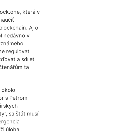
lock.one, která v
naučiť
blockchain. Aj o
ol nedávno v
e známeho
xne regulovať
ďovat a sdílet
čtenářům ta
e okolo
or s Petrom
árskych
y“, sa štát musí
ergencia
ži úloha