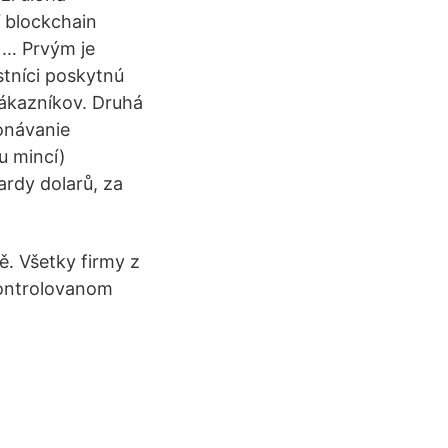
ď blockchain
 … Prvým je
stníci poskytnú
zákazníkov. Druhá
konávanie
u mincí)
ardy dolarů, za
ě. Všetky firmy z
kontrolovanom