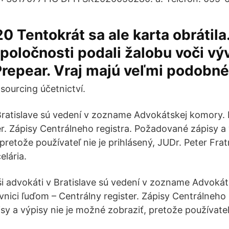
20 Tentokrát sa ale karta obrátila.
spoločnosti podali žalobu voči v
Prepear. Vraj majú veľmi podobné
sourcing účetnictví.
Bratislave sú vedení v zozname Advokátskej komory. 
r. Zápisy Centrálneho registra. Požadované zápisy a 
retože používateľ nie je prihlásený, JUDr. Peter Frat
lária.
i advokáti v Bratislave sú vedení v zozname Advokát
vnici ľuďom – Centrálny register. Zápisy Centrálneho 
y a výpisy nie je možné zobraziť, pretože používateľ 