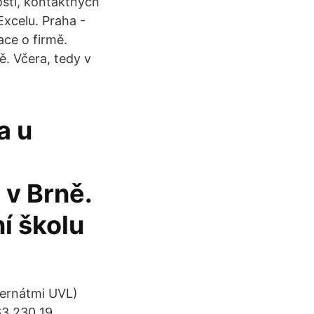
osti, kontaktných
Excelu. Praha -
ace o firmě.
. Včera, tedy v
a u
v Brně.
í školu
ternátmi UVL)
3 230 19.