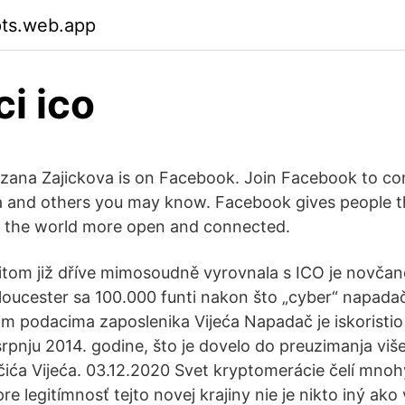
pts.web.app
ci ico
uzana Zajickova is on Facebook. Join Facebook to co
a and others you may know. Facebook gives people t
 the world more open and connected.
itom již dříve mimosoudně vyrovnala s ICO je novčan
loucester sa 100.000 funti nakon što „cyber“ napadač
nim podacima zaposlenika Vijeća Napadač je iskoristi
 srpnju 2014. godine, što je dovelo do preuzimanja vi
čića Vijeća. 03.12.2020 Svet kryptomerácie čelí mn
e legitímnosť tejto novej krajiny nie je nikto iný ako v