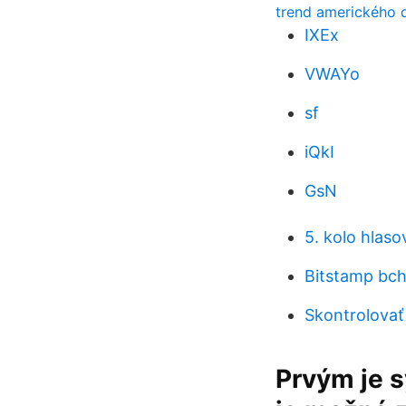
trend amerického 
IXEx
VWAYo
sf
iQkI
GsN
5. kolo hlas
Bitstamp bc
Skontrolovať
Prvým je 