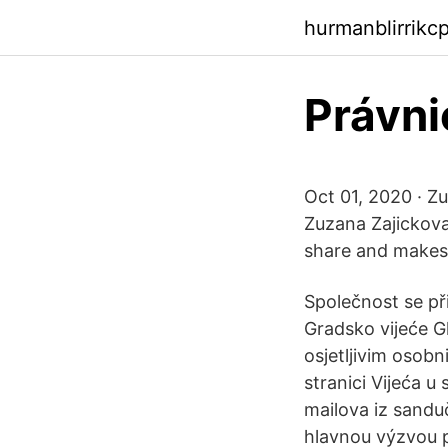
hurmanblirrikc
Právni
Oct 01, 2020 · Z
Zuzana Zajickov
share and makes
Společnost se př
Gradsko vijeće G
osjetljivim osob
stranici Vijeća u
mailova iz sandu
hlavnou výzvou pr