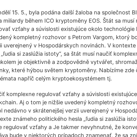
dělí 15. 5., byla podána další žaloba na společnost B
a miliardy během ICO kryptoměny EOS. Štát sa musí 
vať vzťahy a súvislosti existujúce okolo technológie 
edený kompletný rozhovor s Petrom Vargom, ktorý b
zii uverejnený v Hospodárskych novinách. V kontext
 „ľudia si zaslúžia istoty“, sa štát musí naučiť komple
kolem je objektivně a zodpovědně vytvářet, shromaž
inky, které hýbou světem kryptoměny. Nabízíme zde 
 témata napříč celým kryptoekosystémem tj.
čiť komplexne regulovať vzťahy a súvislosti existujúc
kchain. Aj o tom je nižšie uvedený kompletný rozhov
l nedávno v skrátenejšej verzii uverejnený v Hospod
xte známeho politického hesla „ľudia si zaslúžia istot
e regulovať vzťahy a Je takmer nevyhnutné, že konv
áva bude v niektorých prípadoch znamenať, že sa zní