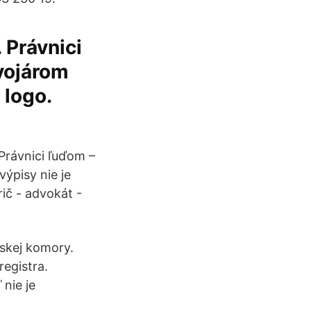
 Právnici
ývojárom
 logo.
Právnici ľuďom –
výpisy nie je
rič - advokát -
skej komory.
registra.
nie je