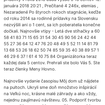
januára 2018 20:21 , Prečítané 4 246x, elemias ,
Nezaradené Po štyroch rokoch stagnácie, keďže
od roku 2014 sa rodinné prídavky na Slovensku
nezvýšili ani o 1 cent, sa ich poberatelia konečne
dočkali. Najnovšie vtipy - Letá dve stíhačky a 60
58 41 83 71 15 65 31 54 30 45 90 56 24 42 44
55 27 36 64 12 47 76 20 48 49 5 52 11 14 81 79
13 68 53 26 18 62 50 74 85 59 35 40 38 89 57 1
46 29 6 37 ! 61 4 10 75 84 Organizátorka teraz
každej dala 5 centov. Prehrali ste bolo Vás 5. Ste
teraz členky Meny Hovno.
Najnovšie vydanie časopisu Môj dom už nájdete
na pultoch. Ukryli sme doň množstvo inšpirácií
na Veľkú noc, krásne malé záhrady a ako vždy,
nejednu zaujímavú návštevu. 05. Podporiť tvorbu