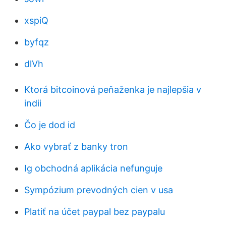
xspiQ
byfqz
dlVh
Ktorá bitcoinová peňaženka je najlepšia v
indii
Čo je dod id
Ako vybrať z banky tron
Ig obchodná aplikácia nefunguje
Sympózium prevodných cien v usa
Platiť na účet paypal bez paypalu