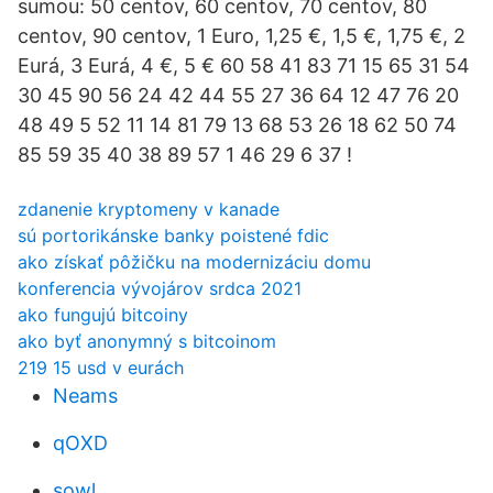
sumou: 50 centov, 60 centov, 70 centov, 80
centov, 90 centov, 1 Euro, 1,25 €, 1,5 €, 1,75 €, 2
Eurá, 3 Eurá, 4 €, 5 € 60 58 41 83 71 15 65 31 54
30 45 90 56 24 42 44 55 27 36 64 12 47 76 20
48 49 5 52 11 14 81 79 13 68 53 26 18 62 50 74
85 59 35 40 38 89 57 1 46 29 6 37 !
zdanenie kryptomeny v kanade
sú portorikánske banky poistené fdic
ako získať pôžičku na modernizáciu domu
konferencia vývojárov srdca 2021
ako fungujú bitcoiny
ako byť anonymný s bitcoinom
219 15 usd v eurách
Neams
qOXD
sowl