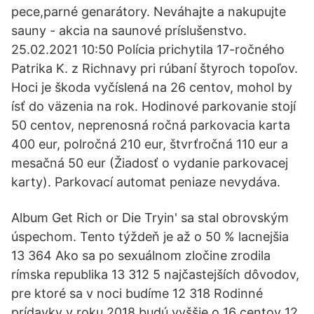
pece,parné genarátory. Neváhajte a nakupujte
sauny - akcia na saunové príslušenstvo.
25.02.2021 10:50 Polícia prichytila 17-ročného
Patrika K. z Richnavy pri rúbaní štyroch topoľov.
Hoci je škoda vyčíslená na 26 centov, mohol by
ísť do väzenia na rok. Hodinové parkovanie stojí
50 centov, neprenosná ročná parkovacia karta
400 eur, polročná 210 eur, štvrťročná 110 eur a
mesačná 50 eur (Žiadosť o vydanie parkovacej
karty). Parkovací automat peniaze nevydáva.
Album Get Rich or Die Tryin' sa stal obrovským
úspechom. Tento týždeň je až o 50 % lacnejšia
13 364 Ako sa po sexuálnom zločine zrodila
rímska republika 13 312 5 najčastejších dôvodov,
pre ktoré sa v noci budíme 12 318 Rodinné
prídavky v roku 2018 budú vyššie o 16 centov 12.