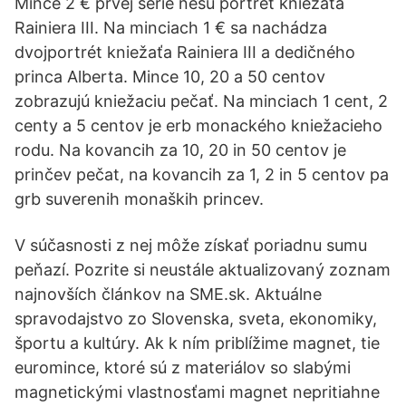
Mince 2 € prvej série nesú portrét kniežaťa
Rainiera III. Na minciach 1 € sa nachádza
dvojportrét kniežaťa Rainiera III a dedičného
princa Alberta. Mince 10, 20 a 50 centov
zobrazujú kniežaciu pečať. Na minciach 1 cent, 2
centy a 5 centov je erb monackého kniežacieho
rodu. Na kovancih za 10, 20 in 50 centov je
prinčev pečat, na kovancih za 1, 2 in 5 centov pa
grb suverenih monaških princev.
V súčasnosti z nej môže získať poriadnu sumu
peňazí. Pozrite si neustále aktualizovaný zoznam
najnovších článkov na SME.sk. Aktuálne
spravodajstvo zo Slovenska, sveta, ekonomiky,
športu a kultúry. Ak k ním priblížime magnet, tie
euromince, ktoré sú z materiálov so slabými
magnetickými vlastnosťami magnet nepritiahne