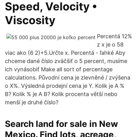
Speed, Velocity •
Viscosity
Percentá 12%
z x je o 58
viac ako (6 2)+5.Určte x. Percentá - ľahké Aby
chceme dané číslo zväčšiť o 5 percent, musíme
ich vynásobiť Make all sort of percentage
calculations. Původní cena je zlevněné / zvýšena
o X%. Výsledná prodejní cena je Y. Kolik je A %
B? Kolik % je A B? Kolik procenta větší nebo
menší je druhé číslo?
Search land for sale in New
Mexico. Find lots, acreage,