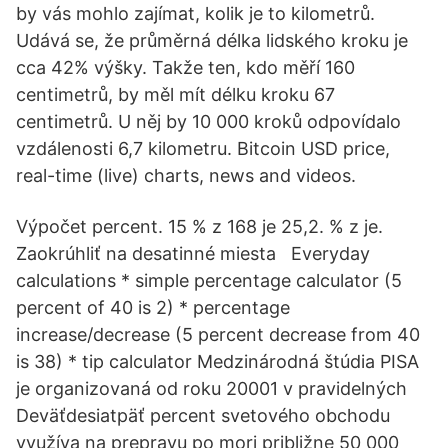
by vás mohlo zajímat, kolik je to kilometrů.
Udává se, že průměrná délka lidského kroku je
cca 42% výšky. Takže ten, kdo měří 160
centimetrů, by měl mít délku kroku 67
centimetrů. U něj by 10 000 kroků odpovídalo
vzdálenosti 6,7 kilometru. Bitcoin USD price,
real-time (live) charts, news and videos.
Výpočet percent. 15 % z 168 je 25,2. % z je.
Zaokrúhliť na desatinné miesta Everyday
calculations * simple percentage calculator (5
percent of 40 is 2) * percentage
increase/decrease (5 percent decrease from 40
is 38) * tip calculator Medzinárodná štúdia PISA
je organizovaná od roku 20001 v pravidelných
Deväťdesiatpäť percent svetového obchodu
využíva na prepravu po mori približne 50 000