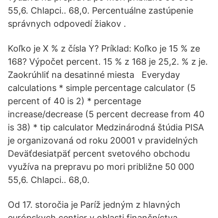
55,6. Chlapci.. 68,0. Percentuálne zastúpenie
správnych odpovedí žiakov .
Koľko je X % z čísla Y? Príklad: Koľko je 15 % ze
168? Výpočet percent. 15 % z 168 je 25,2. % z je.
Zaokrúhliť na desatinné miesta Everyday
calculations * simple percentage calculator (5
percent of 40 is 2) * percentage
increase/decrease (5 percent decrease from 40
is 38) * tip calculator Medzinárodná štúdia PISA
je organizovaná od roku 20001 v pravidelných
Deväťdesiatpäť percent svetového obchodu
využíva na prepravu po mori približne 50 000
55,6. Chlapci.. 68,0.
Od 17. storočia je Paríž jedným z hlavných
európskych centier v oblasti finančníctva,