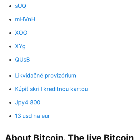
sUQ
mHVnH
XOO
XYg
QUsB
Likvidačné provizórium
Kúpiť skrill kreditnou kartou
Jpy4 800
13 usd na eur
About Bitcoin. The live Bitcoin