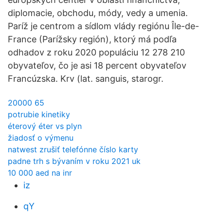
diplomacie, obchodu, módy, vedy a umenia.
Paríž je centrom a sídlom vlády regiónu Île-de-
France (Parížsky región), ktorý má podľa
odhadov z roku 2020 populáciu 12 278 210
obyvateľov, čo je asi 18 percent obyvateľov
Francúzska. Krv (lat. sanguis, starogr.
20000 65
potrubie kinetiky
éterový éter vs plyn
žiadosť o výmenu
natwest zrušiť telefónne číslo karty
padne trh s bývaním v roku 2021 uk
10 000 aed na inr
iz
qY