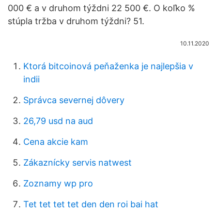
000 € a v druhom týždni 22 500 €. O koľko %
stúpla tržba v druhom týždni? 51.
10.11.2020
Ktorá bitcoinová peňaženka je najlepšia v
indii
Správca severnej dôvery
26,79 usd na aud
Cena akcie kam
Zákaznícky servis natwest
Zoznamy wp pro
Tet tet tet tet den den roi bai hat