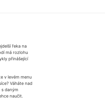
odí má rozlohu
kly přinášející
te v levém menu
síce? Váháte nad
e s daným
ehce naučit.