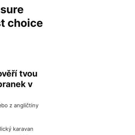
nsure
st choice
ověří tvou
 branek v
ebo z angličtiny
lický karavan