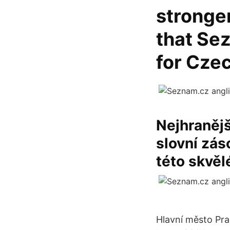
stronge
that Sez
for Czec
Nejhranějš
slovní zás
této skvěl
Hlavní město Pra