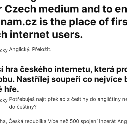
r Czech medium and to e
nam.cz is the place of fir
h internet users.
Anglický. Přeložit.
í hra českého internetu, která pr
obu. Nastřílej soupeři co nejvíce
é hře.
Potřebuješ najít překlad z češtiny do angličtiny n
do češtiny?
ha, Česká republika Více než 500 spojení Inzerát Ang