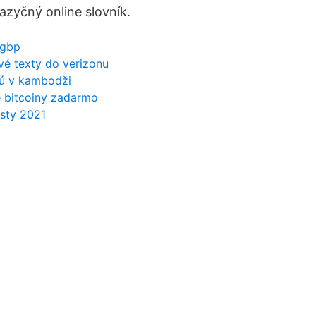
ejazyčný online slovník.
 gbp
vé texty do verizonu
ú v kambodži
é bitcoiny zadarmo
isty 2021