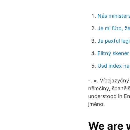
Nás minister
Je mi ľúto, 
Je paxful legi
Elitný skene
Usd index na
-. =. Vícejazyčný
němčiny, španělšt
understood in En
jméno.
We are w