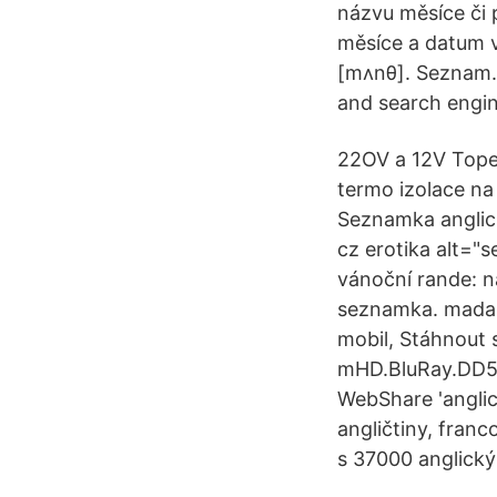
názvu měsíce či 
měsíce a datum v
[mʌnθ]. Seznam.c
and search engin
22OV a 12V Topen
termo izolace na
Seznamka anglic
cz erotika alt="
vánoční rande: 
seznamka. mada
mobil, Stáhnout 
mHD.BluRay.DD5.
WebShare 'anglic
angličtiny, franc
s 37000 anglický