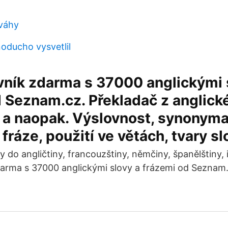
 váhy
oducho vysvetlil
vník zdarma s 37000 anglickými 
 Seznam.cz. Překladač z anglick
 a naopak. Výslovnost, synonyma
fráze, použití ve větách, tvary sl
y do angličtiny, francouzštiny, němčiny, španělštiny, i
darma s 37000 anglickými slovy a frázemi od Seznam.